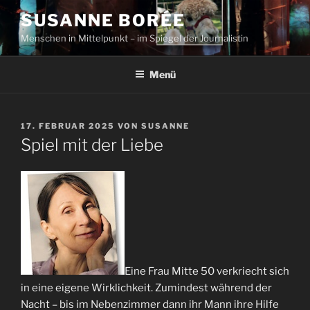
Zum
SUSANNE BORÉE
Inhalt
Menschen in Mittelpunkt – im Spiegel der Journalistin
springen
Menü
VERÖFFENTLICHT
17. FEBRUAR 2025
VON
SUSANNE
AM
Spiel mit der Liebe
Eine Frau Mitte 50 verkriecht sich
in eine eigene Wirklichkeit. Zumindest während der
Nacht – bis im Nebenzimmer dann ihr Mann ihre Hilfe