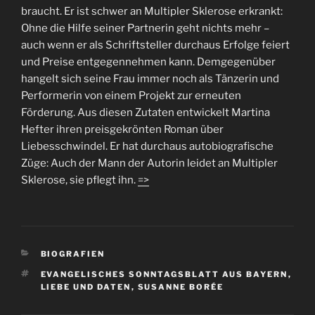
braucht. Er ist schwer an Multipler Sklerose erkrankt:
Ohne die Hilfe seiner Partnerin geht nichts mehr –
auch wenn er als Schriftsteller durchaus Erfolge feiert
und Preise entgegennehmen kann.
Demgegenüber
hangelt sich seine Frau immer noch als Tänzerin und
Performerin von einem Projekt zur erneuten
Förderung. Aus diesen Zutaten entwickelt Martina
Hefter ihren preisgekrönten Roman über
Liebesschwindel. Er hat durchaus autobiografische
Züge: Auch der Mann der Autorin leidet an Multipler
Sklerose, sie pflegt ihn.
=>
KATEGORIEN
BIOGRAFIEN
SCHLAGWÖRTER
EVANGELISCHES SONNTAGSBLATT AUS BAYERN
,
LIEBE UND DATEN
,
SUSANNE BORÉE