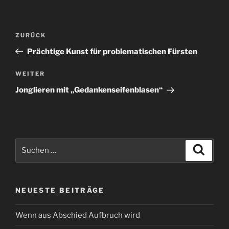
Beitragsnavigation
Vorheriger
ZURÜCK
Beitrag
Prächtige Kunst für problematischen Fürsten
Nächster
WEITER
Beitrag
Jonglieren mit „Gedankenseifenblasen“
Suchen
Suche
nach:
NEUESTE BEITRÄGE
Wenn aus Abschied Aufbruch wird