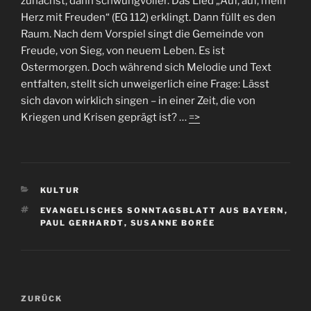
zunächst, dann schwungvoller. Das Lied „Auf, auf, mein
Herz mit Freuden“ (EG 112) erklingt. Dann füllt es den
Raum. Nach dem Vorspiel singt die Gemeinde von
Freude, von Sieg, von neuem Leben. Es ist
Ostermorgen. Doch während sich Melodie und Text
entfalten, stellt sich unweigerlich eine Frage: Lässt
sich davon wirklich singen – in einer Zeit, die von
Kriegen und Krisen geprägt ist? …
=>
KATEGORIEN
KULTUR
SCHLAGWÖRTER
EVANGELISCHES SONNTAGSBLATT AUS BAYERN
,
PAUL GERHARDT
,
SUSANNE BORÉE
Beitragsnavigation
Vorheriger
ZURÜCK