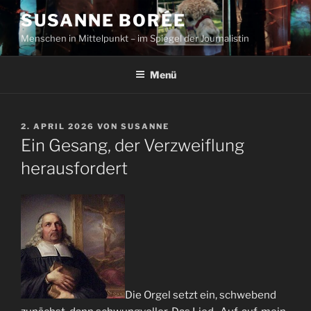
Zum
SUSANNE BORÉE
Inhalt
Menschen in Mittelpunkt – im Spiegel der Journalistin
springen
Menü
VERÖFFENTLICHT
2. APRIL 2026
VON
SUSANNE
AM
Ein Gesang, der Verzweiflung
herausfordert
Die Orgel setzt ein, schwebend