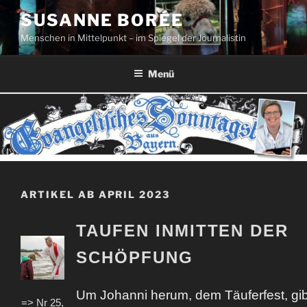
Zum
SUSANNE BORÉE
Inhalt
Menschen in Mittelpunkt – im Spiegel der Journalistin
springen
Menü
ARTIKEL AB APRIL 2023
TAUFEN INMITTEN DER
SCHÖPFUNG
Um Johanni herum, dem Täuferfest, gib
=> Nr 25,