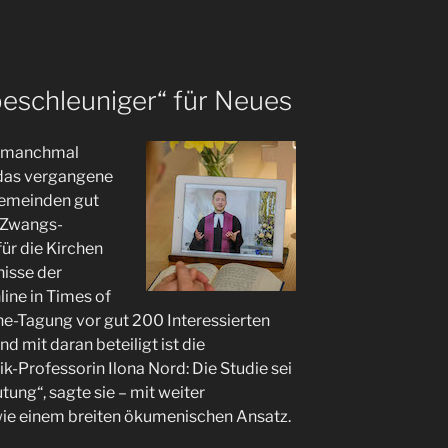
eschleuniger“ für Neues
s, manchmal
 das vergangene
gemeinden gut
„Zwangs-
für die Kirchen
nisse der
ine in Times of
ine-Tagung vor gut 200 Interessierten
d mit daran beteiligt ist die
-Professorin Ilona Nord: Die Studie sei
ung“, sagte sie – mit weiter
owie einem breiten ökumenischen Ansatz.