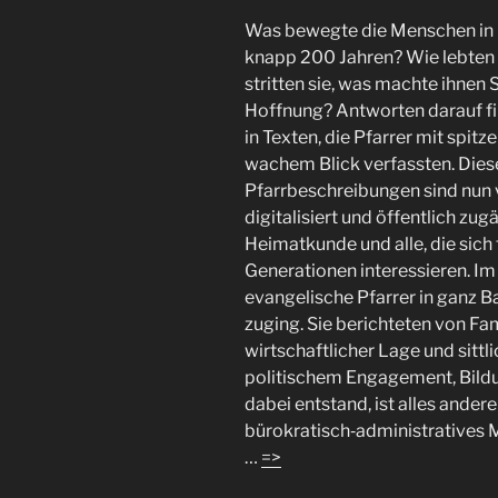
Was bewegte die Menschen in 
knapp 200 Jahren? Wie lebten 
stritten sie, was machte ihnen
Hoffnung? Antworten darauf fi
in Texten, die Pfarrer mit spitz
wachem Blick verfassten. Die
Pfarrbeschreibungen sind nun 
digitalisiert und öffentlich zug
Heimatkunde und alle, die sich 
Generationen interessieren. Im 
evangelische Pfarrer in ganz B
zuging. Sie berichteten von Fa
wirtschaftlicher Lage und sitt
politischem Engagement, Bildu
dabei entstand, ist alles ande
bürokratisch‑administratives 
…
=>