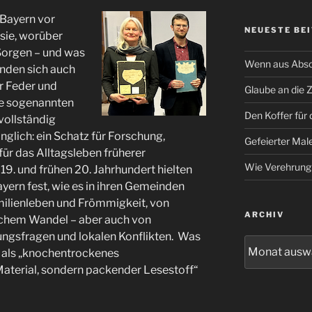
Bayern vor
NEUESTE BE
sie, worüber
 Sorgen – und was
Wenn aus Absc
nden sich auch
er Feder und
Glaube an die 
se sogenannten
Den Koffer für 
vollständig
änglich: ein Schatz für Forschung,
Gefeierter Male
für das Alltagsleben früherer
Wie Verehrung
19. und frühen 20. Jahrhundert hielten
ayern fest, wie es in ihren Gemeinden
milienleben und Frömmigkeit, von
ARCHIV
lichem Wandel – aber auch von
ngsfragen und lokalen Konflikten.
Was
Archiv
re als „knochentrockenes
Material, sondern packender Lesestoff“