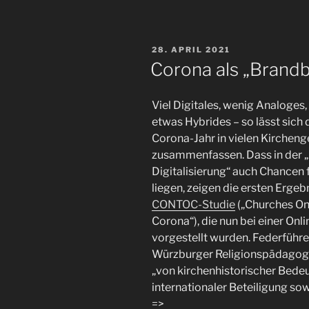
VERÖFFENTLICHT
28. APRIL 2021
AM
Corona als „Brandb
Viel Digitales, wenig Analoge
etwas Hybrides – so lässt sich
Corona-Jahr in vielen Kirchen
zusammenfassen. Dass in der 
Digitalisierung“ auch Chancen 
liegen, zeigen die ersten Ergeb
CONTOC-Studie
(„Churches Onl
Corona“), die nun bei einer Onl
vorgestellt wurden.
Federführen
Würzburger Religionspädagogik
„von kirchenhistorischer Bedeut
internationaler Beteiligung s
=>