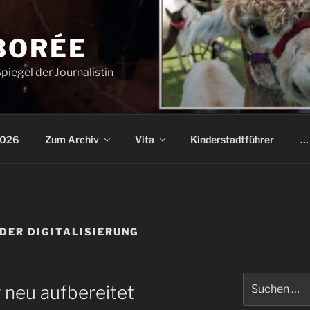
BORÉE
piegel der Journalistin
2026
Zum Archiv
Vita
Kinderstadtführer
… 
DER DIGITALISIERUNG
Suchen
 neu aufbereitet
nach: