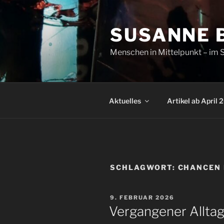
Zum
Inhalt
SUSANNE 
springen
Menschen in Mittelpunkt – im S
Aktuelles
Artikel ab April 
SCHLAGWORT:
CHANCEN 
VERÖFFENTLICHT
9. FEBRUAR 2026
AM
Vergangener Alltag