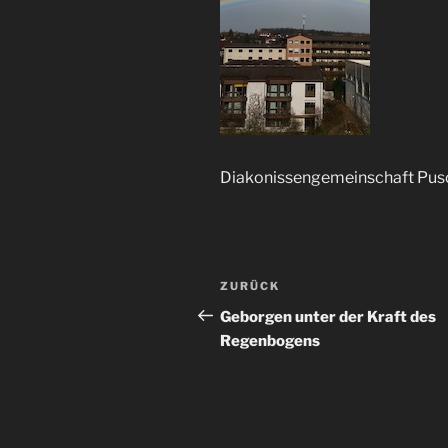
Diakonissengemeinschaft Pus
Beitragsnavigation
Vorheriger
ZURÜCK
Beitrag
Geborgen unter der Kraft des
Regenbogens