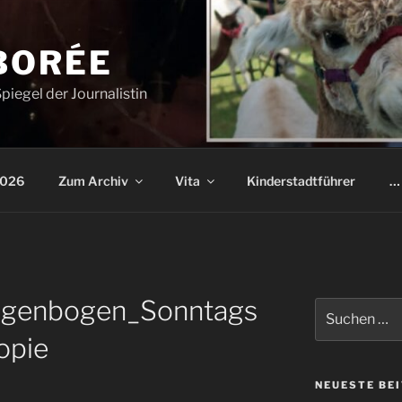
BORÉE
piegel der Journalistin
2026
Zum Archiv
Vita
Kinderstadtführer
… 
egenbogen_Sonntags
Suchen
nach:
opie
NEUESTE BE