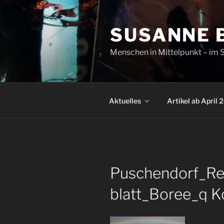
Zum
Inhalt
SUSANNE 
springen
Menschen in Mittelpunkt – im S
Aktuelles
Artikel ab April 
Puschendorf_R
blatt_Boree_q K