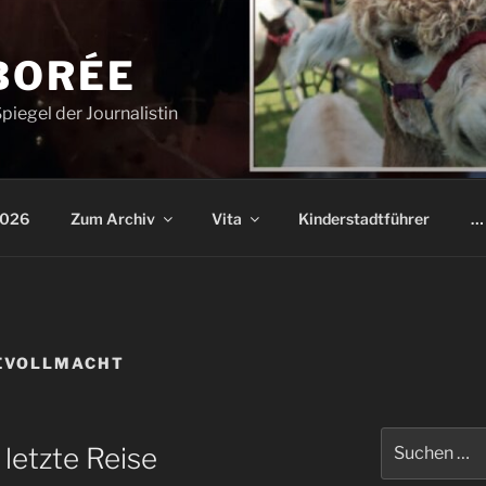
BORÉE
piegel der Journalistin
2026
Zum Archiv
Vita
Kinderstadtführer
… 
EVOLLMACHT
Suchen
letzte Reise
nach: