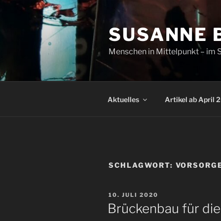
Zum
Inhalt
SUSANNE 
springen
Menschen in Mittelpunkt – im S
Aktuelles
Artikel ab April 
SCHLAGWORT:
VORSORG
VERÖFFENTLICHT
10. JULI 2020
AM
Brückenbau für die 