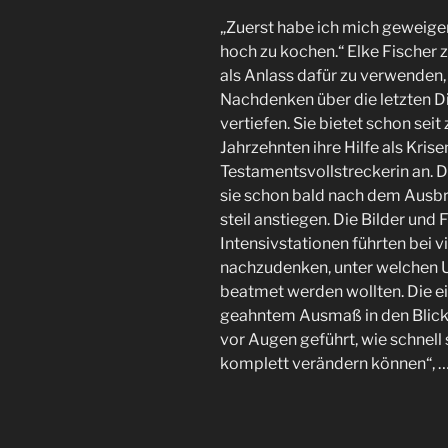
„Zuerst habe ich mich geweige
hoch zu kochen.“ Elke Fischer 
als Anlass dafür zu verwenden,
Nachdenken über die letzten D
vertiefen. Sie bietet schon seit
Jahrzehnten ihre Hilfe als Kris
Testamentsvollstreckerin an. 
sie schon bald nach dem Ausb
steil anstiegen. Die Bilder und
Intensivstationen führten bei 
nachzudenken, unter welchen U
beatmet werden wollten. Die ei
geahntem Ausmaß in den Blick
vor Augen geführt, wie schnell
komplett verändern können“, 