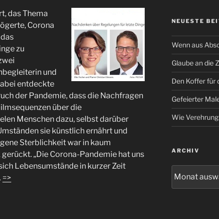
rt, das Thema
NEUESTE BE
zögerte, Corona
 das
Wenn aus Absc
inge zu
 zwei
Glaube an die 
enbegleiterin und
Den Koffer für 
Dabei entdeckte
ruch der Pandemie, dass die Nachfragen
Gefeierter Male
 Filmsequenzen über die
Wie Verehrung
vielen Menschen dazu, selbst darüber
mständen sie künstlich ernährt und
gene Sterblichkeit war in kaum
ARCHIV
 gerückt. „Die Corona-Pandemie hat uns
 sich Lebensumstände in kurzer Zeit
Archiv
…
=>