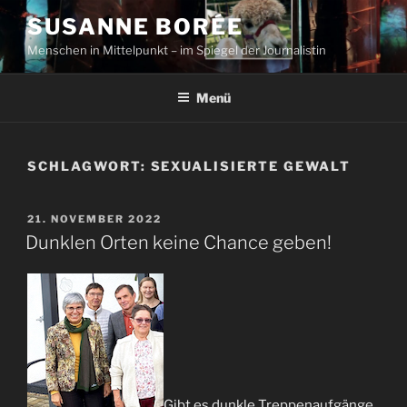
Zum
SUSANNE BORÉE
Inhalt
Menschen in Mittelpunkt – im Spiegel der Journalistin
springen
Menü
SCHLAGWORT:
SEXUALISIERTE GEWALT
VERÖFFENTLICHT
21. NOVEMBER 2022
AM
Dunklen Orten keine Chance geben!
Gibt es dunkle Treppenaufgänge