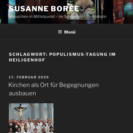
Zum
SUSANNE BORÉE
Inhalt
Menschen in Mittelpunkt – im Spiegel der Journalistin
springen
Menü
SCHLAGWORT:
POPULISMUS-TAGUNG IM
HEILIGENHOF
VERÖFFENTLICHT
17. FEBRUAR 2025
AM
Kirchen als Ort für Begegnungen
ausbauen