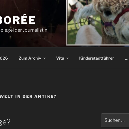
BORÉE
piegel der Journalistin
2026
Zum Archiv
Vita
Kinderstadtführer
… 
 WELT IN DER ANTIKE?
Suchen
ge?
nach: