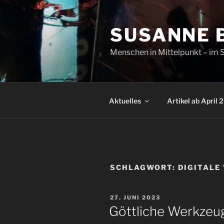
Zum
Inhalt
SUSANNE 
springen
Menschen in Mittelpunkt – im S
Aktuelles
Artikel ab April 
SCHLAGWORT:
DIGITALE
VERÖFFENTLICHT
27. JUNI 2023
AM
Göttliche Werkzeu