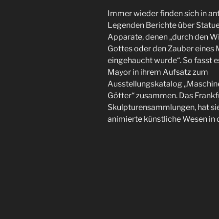
Immer wieder finden sich in an
Legenden Berichte über Statu
Apparate, denen „durch den Wi
Gottes oder den Zauber eines
eingehaucht wurde“. So fasst e
Mayor in ihrem Aufsatz zum
Ausstellungskatalog „Maschi
Götter“ zusammen. Das Frankfu
Skulpturensammlungen, hat si
animierte künstliche Wesen in 