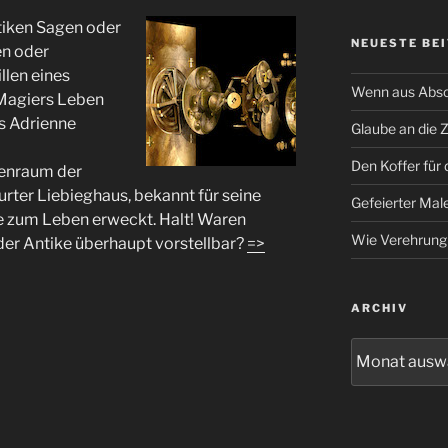
tiken Sagen oder
NEUESTE BE
en oder
llen eines
Wenn aus Absc
 Magiers Leben
s Adrienne
Glaube an die 
Den Koffer für 
nenraum der
rter Liebieghaus, bekannt für seine
Gefeierter Male
e zum Leben erweckt. Halt! Waren
Wie Verehrung
der Antike überhaupt vorstellbar?
=>
ARCHIV
Archiv