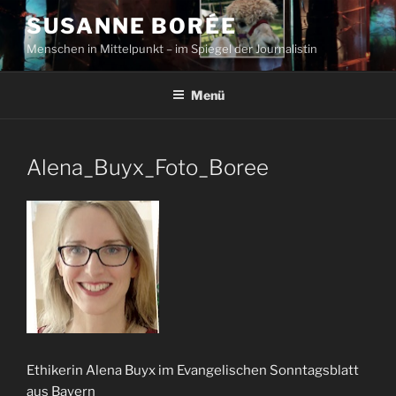
Zum
SUSANNE BORÉE
Inhalt
Menschen in Mittelpunkt – im Spiegel der Journalistin
springen
Menü
Alena_Buyx_Foto_Boree
Ethikerin Alena Buyx im Evangelischen Sonntagsblatt
aus Bayern